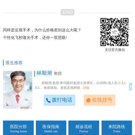
END
同样是近视手术，为什么价格差别这么大呢？
个性化飞秒激光手术，还你一双慧眼!
关注官方微信
医生推荐
林顺潮
教授
林顺潮 教授/希玛眼科集团主席擅长：白内障(成人及小儿)、
ICL、角膜移植、黄斑及视网膜...
详细
拨打电话
在线挂号
医院分部
医保指南
就诊流程
来院路线
Sorting house
Health care
Process
Poute