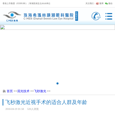
香港上市集团（03309.HK） | 珠海医保定点AAA单位
关注我们：
微博
微信
近
视
专
科
首页
>>
屈光技术
>>
飞秒激光
>>
飞秒激光近视手术的适合人群及年龄
2018-04-19 01:58
520人浏览