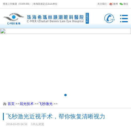
香港上市集团（03309.HK） | 珠海医保定点AAA单位
关注我们：
微博
微信
近
视
专
科
首页
>>
屈光技术
>>
飞秒激光
>>
飞秒激光近视手术，帮你恢复清晰视力
2018-03-09 04:56
539人浏览