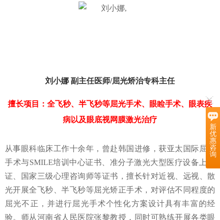
刘小娜 副主任医师/
屈光矫治专科主任
擅长项目：
全飞秒、半飞秒等屈光手术、眼睑手术、眼表疾
病以及眼底视网膜激光治疗
新
优
惠
咨
从事眼科临床工作十余年，曾赴韩国进修，获亚太国际屈光
询
手术与SMILE培训中心证书、准分子激光大型医疗设备上岗
证、国家三级心理咨询师等证书，擅长针对近视、远视、散
光开展全飞秒、半飞秒等屈光矫正手术，对评估不同程度的
屈光不正，并进行屈光手术个性化方案设计具有丰富的经
验。师从河南省人民医院张黎教授，同时可熟练开展各类眼