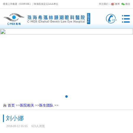
香港上市集团（03309.HK） | 珠海医保定点AAA单位
关注我们：
微博
微信
近
视
专
科
首页
>>
医院相关
>>
医生团队
>>
刘小娜
2018-09-12 05:05
623人浏览