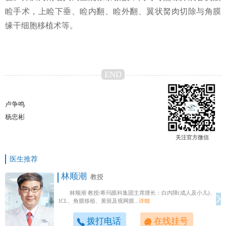
睑手术，上睑下垂、睑内翻、睑外翻、翼状胬肉切除与角膜
缘干细胞移植术等。
END
卢争鸣
杨忠彬
关注官方微信
医生推荐
林顺潮
教授
林顺潮 教授/希玛眼科集团主席擅长：白内障(成人及小儿)、
ICL、角膜移植、黄斑及视网膜...
详细
拨打电话
在线挂号