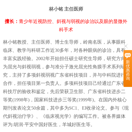
林小铭 主任医师
擅长：
青少年近视防控、斜视与弱视的诊治以及眼的显微外
科手术
林小铭教授、主任医师、博士生导师，岭南名医，从事眼科
临床、教学与科研工作近30多年，对各种眼病的诊治，具有
丰富实践经验。2002年开始担任硕士研究生导师，研究方向
新
优
为屈光与斜视弱视，参与准分子激光屈光性角膜手术系列研
惠
咨
究，主持了多项斜视弱视广东省科技项目，并与中科院进行
询
合作，担任项目第一负责人。多项科技项目己经通过广东省
科技厅的验收和鉴定，先后荣获卫生部、广东省科技进步二
等奖(1998年)，国家科技进步三等奖(1999年)。在国内外核心
期刊发表论文50余篇，其中多为SC1、EI收录论文。参与《现
代斜视治疗学》、《临床视光学》的编写工作。被各界媒体
评为:胡润·平安中国好医生，羊城好医生等。