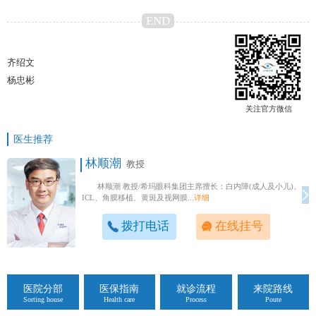
END
齐绍文
杨忠彬
关注官方微信
医生推荐
林顺潮
教授
林顺潮 教授/希玛眼科集团主席擅长：白内障(成人及小儿)、
ICL、角膜移植、黄斑及视网膜...
详细
拨打电话
在线挂号
医院分部
医保指南
就诊流程
来院路线
Sorting house
Health care
Process
Poute