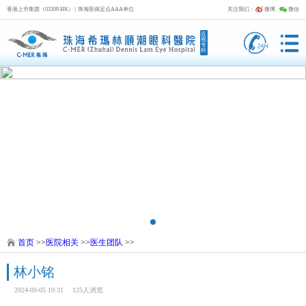
香港上市集团（03309.HK） | 珠海医保定点AAA单位
关注我们：
微博
微信
近
视
专
科
首页
>>
医院相关
>>
医生团队
>>
林小铭
2024-09-05 10:31
125人浏览