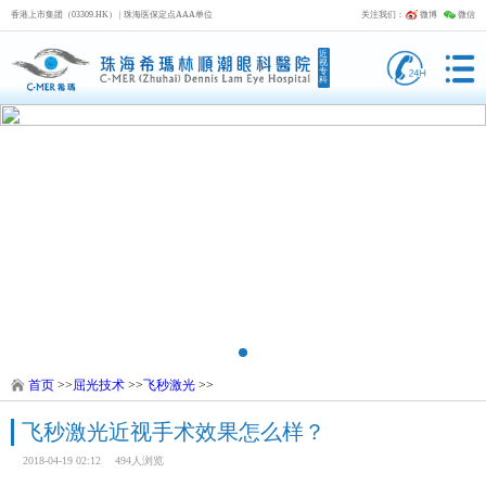
香港上市集团（03309.HK） | 珠海医保定点AAA单位
关注我们：
微博
微信
近
视
专
科
首页
>>
屈光技术
>>
飞秒激光
>>
飞秒激光近视手术效果怎么样？
2018-04-19 02:12
494人浏览